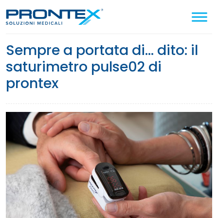
Cerca
nel
sito
sempre a portata di… dito: il
saturimetro pulse02 di
prontex