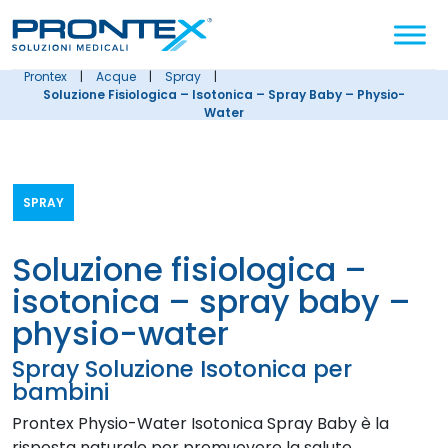
Cerca
nel
sito
prontex
|
acque
|
spray
|
Soluzione Fisiologica – Isotonica – Spray Baby – Physio-
Water
SPRAY
soluzione fisiologica –
isotonica – spray baby –
physio-water
Spray Soluzione Isotonica per
bambini
Prontex Physio-Water Isotonica Spray Baby è la
risposta naturale per promuovere la salute