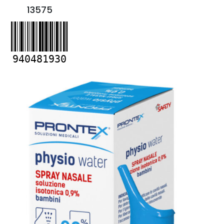
13575
940481930