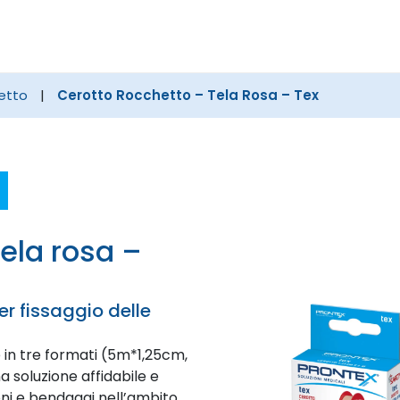
Cerca
nel
sito
hetto
|
Cerotto Rocchetto – Tela Rosa – Tex
er fissaggio delle
e in tre formati (5m*1,25cm,
soluzione affidabile e
ioni e bendaggi nell’ambito