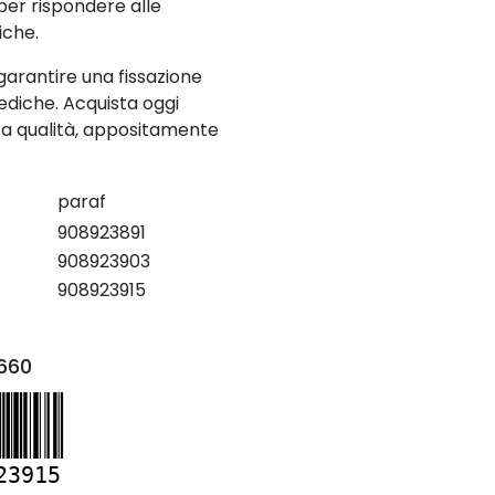
per rispondere alle
iche.
 garantire una fissazione
ediche. Acquista oggi
lta qualità, appositamente
.
paraf
908923891
908923903
908923915
660
23915