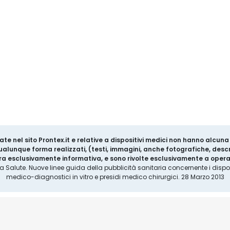
ate nel sito Prontex.it e relative a dispositivi medici non hanno alcun
 qualunque forma realizzati, (testi, immagini, anche fotografiche, descr
a esclusivamente informativa, e sono rivolte esclusivamente a operat
la Salute. Nuove linee guida della pubblicità sanitaria concernente i disposi
medico-diagnostici in vitro e presidi medico chirurgici. 28 Marzo 2013