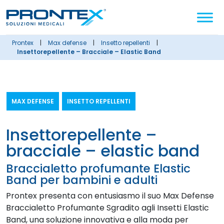
Cerca
nel
sito
prontex
|
max defense
|
insetto repellenti
|
Insettorepellente – Bracciale – Elastic Band
MAX DEFENSE
INSETTO REPELLENTI
insettorepellente –
bracciale – elastic band
Braccialetto profumante Elastic
Band per bambini e adulti
Prontex presenta con entusiasmo il suo Max Defense
Braccialetto Profumante Sgradito agli Insetti Elastic
Band, una soluzione innovativa e alla moda per