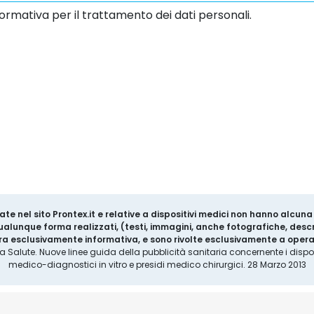
ormativa per il trattamento dei dati personali.
ate nel sito Prontex.it e relative a dispositivi medici non hanno alcun
 qualunque forma realizzati, (testi, immagini, anche fotografiche, descr
a esclusivamente informativa, e sono rivolte esclusivamente a operat
la Salute. Nuove linee guida della pubblicità sanitaria concernente i disposi
medico-diagnostici in vitro e presidi medico chirurgici. 28 Marzo 2013