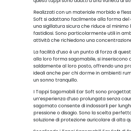
questi tappi sono adatti a una varietà di sit
Realizzati con un materiale morbido e flessi
Soft si adattano facilmente alla forma del
una sigillatura sicura che riduce al minimo 
fastidiosi. Sono particolarmente utili in a
attività che richiedono una concentrazione
La facilità d’uso è un punto di forza di quest
alla loro forma sagomabile, si inserisco
saldamente al loro posto, offrendo una pr
ideali anche per chi dorme in ambienti rum
un sonno tranquillo.
I Tappi Sagomabili Ear Soft sono progettat
un’esperienza d’uso prolungata senza causar
sagomato consente di indossarli per lunghi
pressione o disagio. Sono la scelta perfett
soluzione di protezione auricolare di alta qu