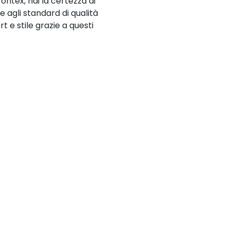
ontex, hai la certezza di
 agli standard di qualità
t e stile grazie a questi