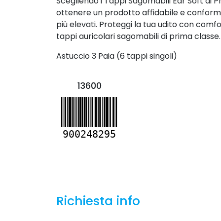
Scegliendo i Tappi Sagomabili Ear Soft di Pr
ottenere un prodotto affidabile e conforme
più elevati. Proteggi la tua udito con comfor
tappi auricolari sagomabili di prima classe.
Astuccio 3 Paia (6 tappi singoli)
13600
900248295
Richiesta info