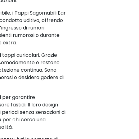
uazioni.
bile, i Tappi Sagomabili Ear
 condotto uditivo, offrendo
l’ingresso di rumori
mbienti rumorosi o durante
 extra.
i tappi auricolari. Grazie
no comodamente e restano
otezione continua. Sono
orosi o desidera godere di
i per garantire
e fastidi. Il loro design
 periodi senza sensazioni di
a per chi cerca una
alità.