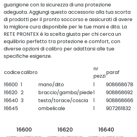
guarigione con la sicurezza di una protezione
adeguata. Aggiungi questo accessorio alla tua scorta
di prodotti per il pronto soccorso e assicurati di avere
la migliore cura disponibile per le tue mani e dita. La
RETE PRONTEX è la scelta giusta per chi cerca un
equilibrio perfetto tra protezione e comfort, con
diverse opzioni di calibro per adattarsi alle tue
specifiche esigenze.
nr
codice
calibro
paraf
pezzi
16600
1
mano/dito
1
908668678
16620
2
braccio/gamba/piede
1
908868692
16640
3
testa/torace/coscia
1
908868666
16645
ombelicale
1
907261832
16600
16620
16640