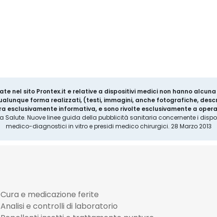
ate nel sito Prontex.it e relative a dispositivi medici non hanno alcun
 qualunque forma realizzati, (testi, immagini, anche fotografiche, descr
a esclusivamente informativa, e sono rivolte esclusivamente a operat
la Salute. Nuove linee guida della pubblicità sanitaria concernente i disposi
medico-diagnostici in vitro e presidi medico chirurgici. 28 Marzo 2013
Cura e medicazione ferite
Analisi e controlli di laboratorio