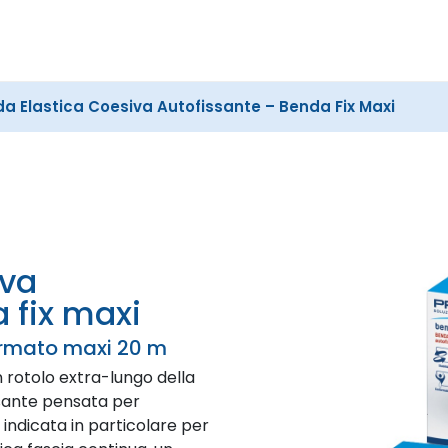
Cerca
nel
sito
a Elastica Coesiva Autofissante – Benda Fix Maxi
 fix maxi
ormato maxi 20 m
n rotolo extra-lungo della
ssante pensata per
indicata in particolare per