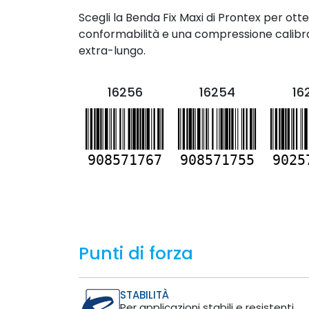
Scegli la Benda Fix Maxi di Prontex per otte
conformabilità e una compressione calibra
extra-lungo.
16256
16254
16
908571767
908571755
9025
Punti di forza
STABILITÀ
Per applicazioni stabili e resistenti