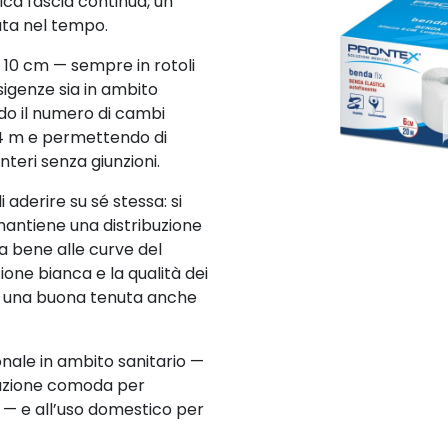
ica fascia continua, un
ta nel tempo.
e 10 cm — sempre in rotoli
sigenze sia in ambito
do il numero di cambi
 4 m e permettendo di
nteri senza giunzioni.
aderire su sé stessa: si
, mantiene una distribuzione
 bene alle curve del
ione bianca e la qualità dei
 e una buona tenuta anche
onale in ambito sanitario —
luzione comoda per
i — e all’uso domestico per