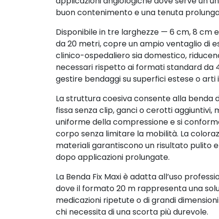
applicazioni angiologiche dove serve un’un
buon contenimento e una tenuta prolunga
Disponibile in tre larghezze — 6 cm, 8 cm 
da 20 metri, copre un ampio ventaglio di e
clinico-ospedaliero sia domestico, riducen
necessari rispetto ai formati standard da
gestire bendaggi su superfici estese o arti i
La struttura coesiva consente alla benda di 
fissa senza clip, ganci o cerotti aggiuntivi
uniforme della compressione e si conforma
corpo senza limitare la mobilità. La coloraz
materiali garantiscono un risultato pulito
dopo applicazioni prolungate.
La Benda Fix Maxi è adatta all’uso professi
dove il formato 20 m rappresenta una so
medicazioni ripetute o di grandi dimension
chi necessita di una scorta più durevole.