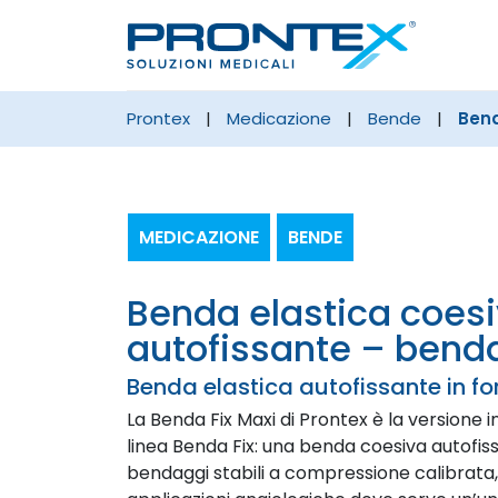
prontex
|
medicazione
|
bende
|
Bend
MEDICAZIONE
BENDE
benda elastica coesiva
autofissante – benda
Benda elastica autofissante in f
La Benda Fix Maxi di Prontex è la versione i
linea Benda Fix: una benda coesiva autofi
bendaggi stabili a compressione calibrata, 