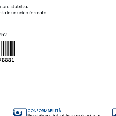
nere stabilità,
ta in un unico formato
252
78881
CONFORMABILITÀ
Flessibile e adattabile a qualsiasi zona