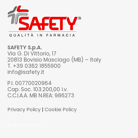
SAFETY S.p.A.
Via G. Di Vittorio, 17
20813 Bovisio Masciago (MB) – Italy
T. +39 0362 1855900
info@safety.it
P.I. 00770020964
Cap. Soc. 103.200,00 i.v.
C.C.I.A.A. MB N.REA: 986273
Privacy Policy
|
Cookie Policy