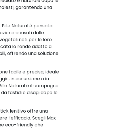
immediato e naturale dopo le
 molesti, garantendo una
 Bite Natural è pensata
tazione causati dalle
 vegetali noti per le loro
licata lo rende adatto a
ibili, offrendo una soluzione
one facile e precisa, ideale
io, in escursione o in
 Bite Natural è il compagno
da fastidi e disagi dopo le
ick lenitivo offre una
 l’efficacia. Scegli Max
ne eco-friendly che