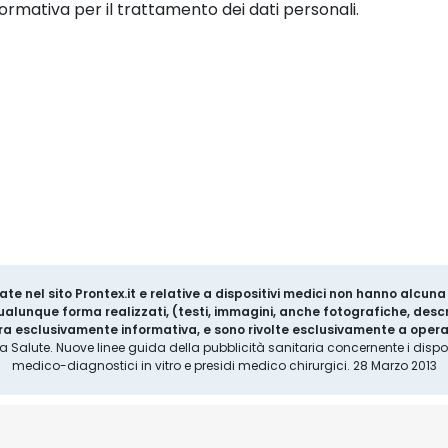
ormativa per il trattamento dei dati personali.
ate nel sito Prontex.it e relative a dispositivi medici non hanno alcun
 qualunque forma realizzati, (testi, immagini, anche fotografiche, descr
a esclusivamente informativa, e sono rivolte esclusivamente a operat
la Salute. Nuove linee guida della pubblicità sanitaria concernente i disposi
medico-diagnostici in vitro e presidi medico chirurgici. 28 Marzo 2013