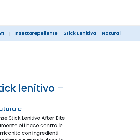
Cerca
nel
sito
ti
|
Insettorepellente – Stick Lenitivo – Natural
Naturale
e Stick Lenitivo After Bite
tamente efficace contro le
arricchito con ingredienti