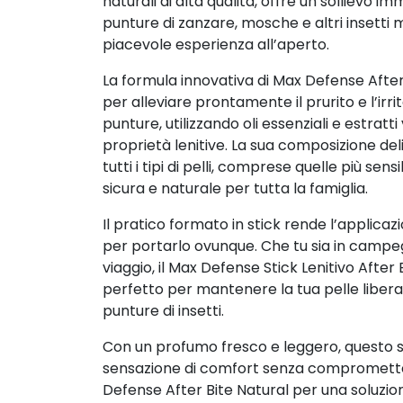
naturali di alta qualità, offre un sollievo 
punture di zanzare, mosche e altri insetti
piacevole esperienza all’aperto.
La formula innovativa di Max Defense After
per alleviare prontamente il prurito e l’irri
punture, utilizzando oli essenziali e estratti
proprietà lenitive. La sua composizione de
tutti i tipi di pelli, comprese quelle più sens
sicura e naturale per tutta la famiglia.
Il pratico formato in stick rende l’applicazi
per portarlo ovunque. Che tu sia in campegg
viaggio, il Max Defense Stick Lenitivo After
perfetto per mantenere la tua pelle libera 
punture di insetti.
Con un profumo fresco e leggero, questo st
sensazione di comfort senza compromettere
Defense After Bite Natural per una soluzio