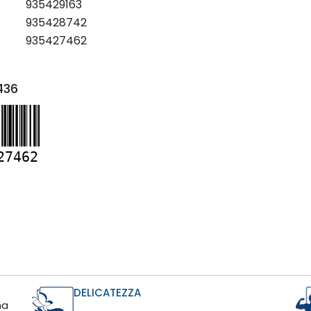
935429163
935428742
935427462
436
27462
DELICATEZZA
na