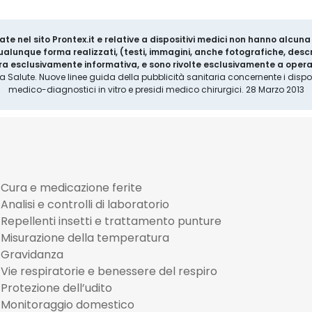
ate nel sito Prontex.it e relative a dispositivi medici non hanno alcun
 qualunque forma realizzati, (testi, immagini, anche fotografiche, descr
a esclusivamente informativa, e sono rivolte esclusivamente a operat
la Salute. Nuove linee guida della pubblicità sanitaria concernente i disposi
medico-diagnostici in vitro e presidi medico chirurgici. 28 Marzo 2013
Cura e medicazione ferite
Analisi e controlli di laboratorio
Repellenti insetti e trattamento punture
Misurazione della temperatura
Gravidanza
Vie respiratorie e benessere del respiro
Protezione dell’udito
Monitoraggio domestico