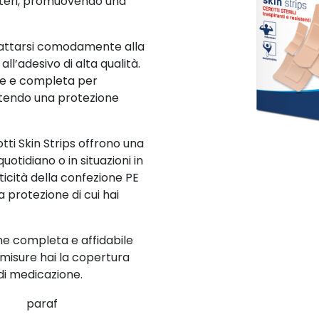
tteri, promuovendo una
adattarsi comodamente alla
ll’adesivo di alta qualità.
te e completa per
antendo una protezione
otti Skin Strips offrono una
uotidiano o in situazioni in
ticità della confezione PE
 protezione di cui hai
ne completa e affidabile
e misure hai la copertura
di medicazione.
paraf