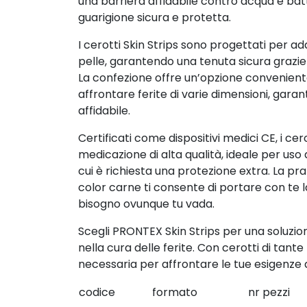
una barriera affidabile contro acqua e ba
guarigione sicura e protetta.
I cerotti Skin Strips sono progettati per 
pelle, garantendo una tenuta sicura grazie a
La confezione offre un’opzione convenien
affrontare ferite di varie dimensioni, gar
affidabile.
Certificati come dispositivi medici CE, i cer
medicazione di alta qualità, ideale per uso q
cui è richiesta una protezione extra. La pra
color carne ti consente di portare con te la
bisogno ovunque tu vada.
Scegli PRONTEX Skin Strips per una soluzio
nella cura delle ferite. Con cerotti di tant
necessaria per affrontare le tue esigenze 
codice
formato
nr pezzi