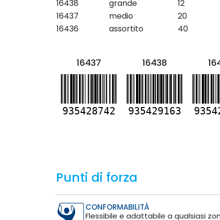
16438
grande
12
16437
medio
20
16436
assortito
40
16437
16438
16
935428742
935429163
9354
Punti di forza
CONFORMABILITÀ
Flessibile e adattabile a qualsiasi zo