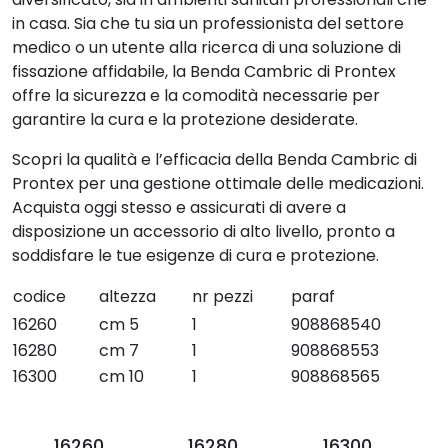
in casa. Sia che tu sia un professionista del settore
medico o un utente alla ricerca di una soluzione di
fissazione affidabile, la Benda Cambric di Prontex
offre la sicurezza e la comodità necessarie per
garantire la cura e la protezione desiderate.
Scopri la qualità e l’efficacia della Benda Cambric di
Prontex per una gestione ottimale delle medicazioni.
Acquista oggi stesso e assicurati di avere a
disposizione un accessorio di alto livello, pronto a
soddisfare le tue esigenze di cura e protezione.
codice
altezza
nr pezzi
paraf
16260
cm 5
1
908868540
16280
cm 7
1
908868553
16300
cm 10
1
908868565
16260
16280
16300