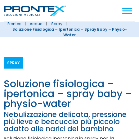
Cerca
nel
sito
prontex
|
acque
|
spray
|
Soluzione Fisiologica – Ipertonica – Spray Baby – Physio-
Water
SPRAY
soluzione fisiologica –
ipertonica – spray baby –
physio-water
Nebulizzazione delicata, pressione
più lieve e beccuccio più piccolo
adatto alle narici del bambino
Soluzione fisiologica ipertonica in spray per la