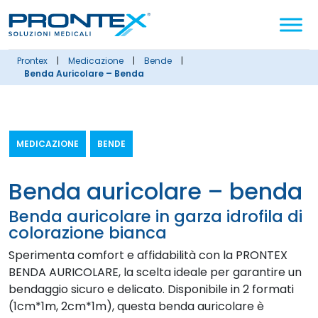
Cerca
nel
sito
prontex
|
medicazione
|
bende
|
Benda Auricolare – Benda
MEDICAZIONE
BENDE
benda auricolare – benda
Benda auricolare in garza idrofila di
colorazione bianca
Sperimenta comfort e affidabilità con la PRONTEX
BENDA AURICOLARE, la scelta ideale per garantire un
bendaggio sicuro e delicato. Disponibile in 2 formati
(1cm*1m, 2cm*1m), questa benda auricolare è