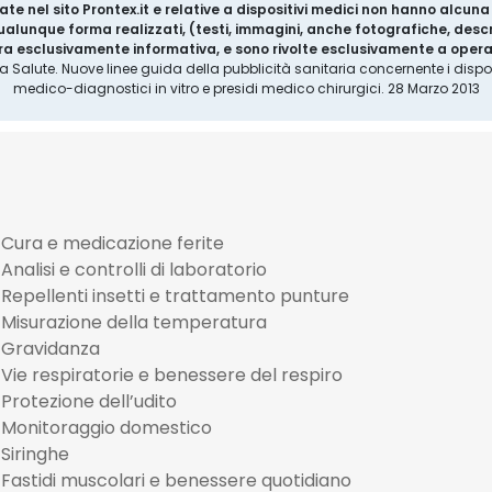
ate nel sito Prontex.it e relative a dispositivi medici non hanno alcun
 qualunque forma realizzati, (testi, immagini, anche fotografiche, descr
a esclusivamente informativa, e sono rivolte esclusivamente a operat
la Salute. Nuove linee guida della pubblicità sanitaria concernente i disposi
medico-diagnostici in vitro e presidi medico chirurgici. 28 Marzo 2013
Cura e medicazione ferite
Analisi e controlli di laboratorio
Repellenti insetti e trattamento punture
Misurazione della temperatura
Gravidanza
Vie respiratorie e benessere del respiro
Protezione dell’udito
Monitoraggio domestico
Siringhe
Fastidi muscolari e benessere quotidiano