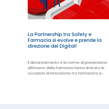
La Partnership tra Safety e
Farmacia si evolve e prende la
direzione del Digital!
Il distanziamento e le norme di prevenzione
all’interno della Farmacia hanno limitato le
occasioni di interazione tra farmacista e
cliente. Per questo motivo Safety e Prontex
hanno promosso un piano di comunicazione
orientato al Digitale con l’obiettivo di
consolidare l’autorevolezza e il valore […]