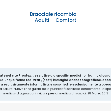
Bracciale ricambio –
Adulti – Comfort
ate nel sito Prontex.it e relative a dispositivi medici non hanno alcun
 qualunque forma realizzati, (testi, immagini, anche fotografiche, descr
a esclusivamente informativa, e sono rivolte esclusivamente a operat
la Salute. Nuove linee guida della pubblicità sanitaria concernente i disposi
medico-diagnostici in vitro e presidi medico chirurgici. 28 Marzo 2013