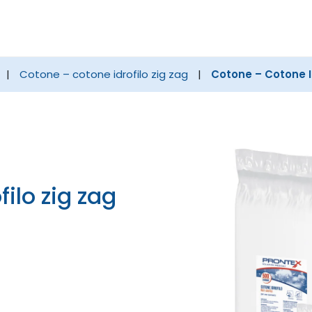
Cerca
nel
sito
|
cotone – cotone idrofilo zig zag
|
Cotone – Cotone Id