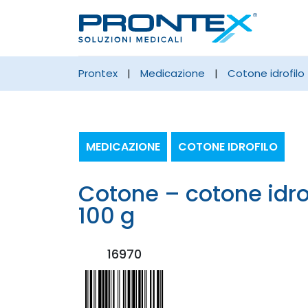
prontex
|
medicazione
|
cotone idrofilo
MEDICAZIONE
COTONE IDROFILO
cotone – cotone idrofilo zig zag
100 g
16970