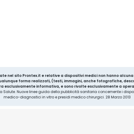
ate nel sito Prontex.it e relative a dispositivi medici non hanno alcun
 qualunque forma realizzati, (testi, immagini, anche fotografiche, descr
a esclusivamente informativa, e sono rivolte esclusivamente a operat
la Salute. Nuove linee guida della pubblicità sanitaria concernente i disposi
medico-diagnostici in vitro e presidi medico chirurgici. 28 Marzo 2013