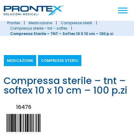
Cerca
nel
sito
prontex
|
medicazione
|
compresse sterili
|
compressa sterile – tnt – softex
|
Compressa Sterile – TNT – Softex 10 X 10 cm – 100 p.zi
MEDICAZIONE
COMPRESSE STERILI
compressa sterile – tnt –
softex 10 x 10 cm – 100 p.zi
16476