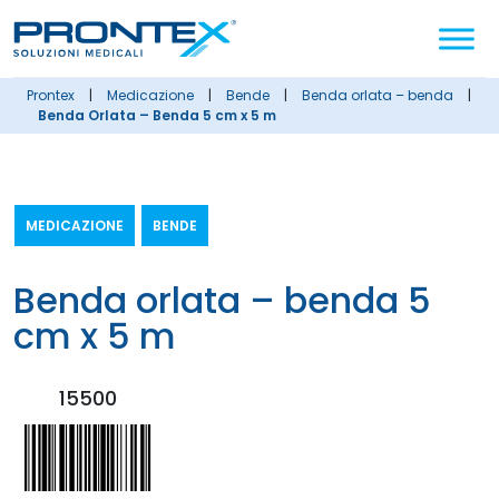
Cerca
nel
sito
prontex
|
medicazione
|
bende
|
benda orlata – benda
|
Benda Orlata – Benda 5 cm x 5 m
MEDICAZIONE
BENDE
benda orlata – benda 5
cm x 5 m
15500