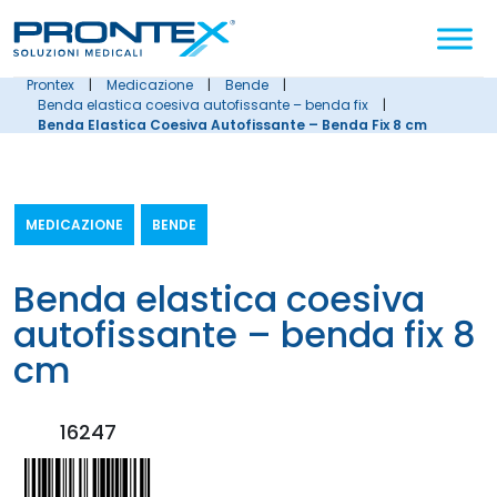
Cerca
nel
sito
prontex
|
medicazione
|
bende
|
benda elastica coesiva autofissante – benda fix
|
Benda Elastica Coesiva Autofissante – Benda Fix 8 cm
MEDICAZIONE
BENDE
benda elastica coesiva
autofissante – benda fix 8
cm
16247